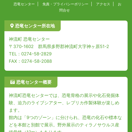
恐竜センター
免責・プライバシーポリシー
アクセス
お
問合せ
恐竜センター所在地
神流町 恐竜センター
〒370-1602 群馬県多野郡神流町大字神ヶ原51-2
TEL：0274-58-2829
FAX：0274-58-2088
恐竜センター概要
神流町恐竜センターでは、恐竜骨格の展示や化石発掘体
験、迫力のライブシアター、レプリカ作製体験が楽しめ
ます。
館内は「9つのゾーン」に分けられ、恐竜の化石や標本な
どを本館と別館で展示。野外展示のティラノサウルス産