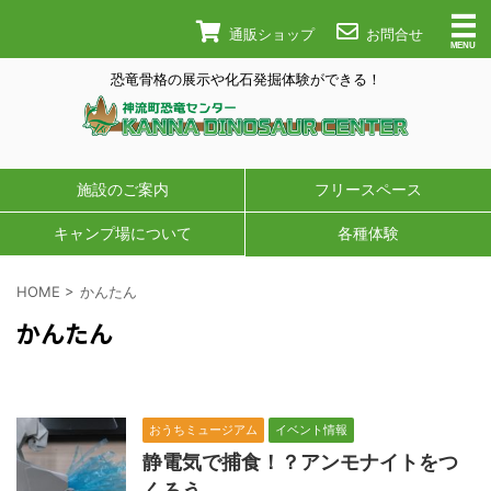
通販ショップ
お問合せ
恐竜骨格の展示や化石発掘体験ができる！
施設のご案内
フリースペース
キャンプ場について
各種体験
HOME
>
かんたん
かんたん
おうちミュージアム
イベント情報
静電気で捕食！？アンモナイトをつ
くろう