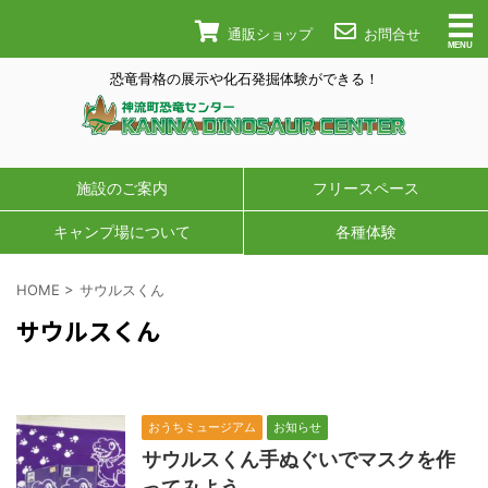
通販ショップ
お問合せ
恐竜骨格の展示や化石発掘体験ができる！
施設のご案内
フリースペース
キャンプ場について
各種体験
HOME
>
サウルスくん
サウルスくん
おうちミュージアム
お知らせ
サウルスくん手ぬぐいでマスクを作
ってみよう